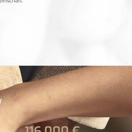
einschaft.
!
116.000
 €