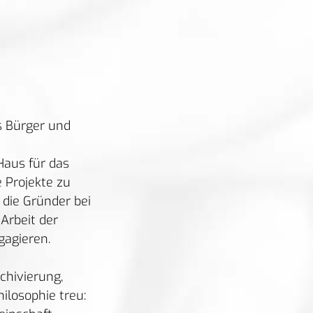
s Bürger und
Haus für das
e Projekte zu
 die Gründer bei
 Arbeit der
gagieren.
chivierung,
losophie treu: