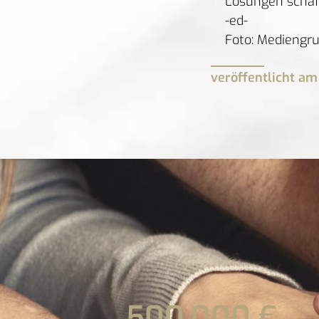
Lösungen schaff
-ed-
Foto: Mediengr
veröffentlicht am
500.000
 €