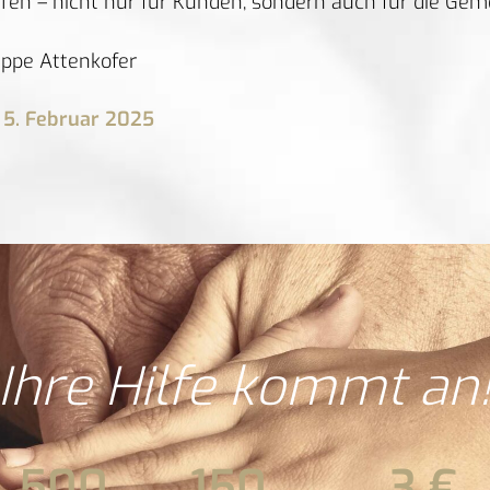
en – nicht nur für Kunden, sondern auch für die Gem
uppe Attenkofer
5. Februar 2025
Ihre Hilfe kommt an
500
150
3
 €