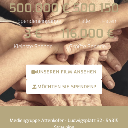
500.000
 €
500
150
Spendeneingänge
Fälle
Paten
3
 €
116.000
 €
Kleinste Spende
Größte Spende
UNSEREN FILM ANSEHEN
MÖCHTEN SIE SPENDEN?
Mediengruppe Attenkofer • Ludwigsplatz 32 • 94315
Straubing