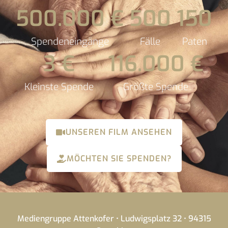
500.000
 €
500
150
Spendeneingänge
Fälle
Paten
3
 €
116.000
 €
Kleinste Spende
Größte Spende
UNSEREN FILM ANSEHEN
MÖCHTEN SIE SPENDEN?
Mediengruppe Attenkofer • Ludwigsplatz 32 • 94315