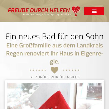
Ein neues Bad für den Sohn
Eine Großfa­mi­lie aus dem Land­kreis
Regen re­no­viert ihr Haus in Ei­gen­re­
gie.
ZURÜCK ZUR ÜBERSICHT